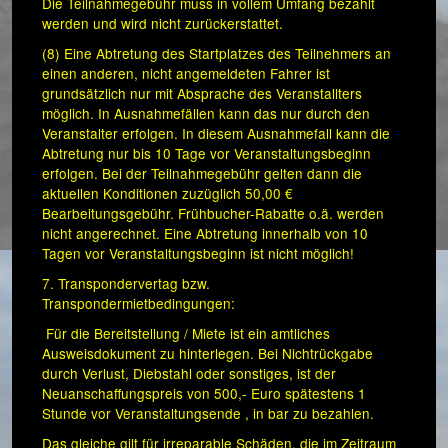
Die Teilnahmegebühr muss in vollem Umfang bezahlt
werden und wird nicht zurückerstattet.
(8) Eine Abtretung des Startplatzes des Teilnehmers an
einen anderen, nicht angemeldeten Fahrer ist
grundsätzlich nur mit Absprache des Veranstallters
möglich. In Ausnahmefällen kann das nur durch den
Veranstalter erfolgen. In diesem Ausnahmefall kann die
Abtretung nur bis 10 Tage vor Veranstaltungsbeginn
erfolgen. Bei der Teilnahmegebühr gelten dann die
aktuellen Konditionen zuzüglich 50,00 €
Bearbeitungsgebühr. Frühbucher-Rabatte o.ä. werden
nicht angerechnet. Eine Abtretung innerhalb von 10
Tagen vor Veranstaltungsbeginn ist nicht möglich!
7. Transpondervertag bzw.
Transpondermietbedingungen:
Für die Bereitstellung / Miete ist ein amtliches
Ausweisdokument zu hinterlegen. Bei Nichtrückgabe
durch Verlust, Diebstahl oder sonstiges, ist der
Neuanschaffungspreis von 500,- Euro spätestens 1
Stunde vor Veranstaltungsende , in bar zu bezahlen.
Das gleiche gilt für irreparable Schäden, die im Zeitraum