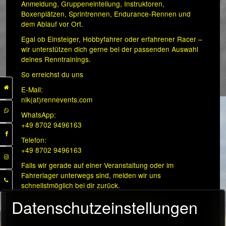
Anmeldung, Gruppeneinteilung, Instruktoren,
Boxenplätzen, Sprintrennen, Endurance-Rennen und
dem Ablauf vor Ort.
Egal ob Einsteiger, Hobbyfahrer oder erfahrener Racer –
wir unterstützen dich gerne bei der passenden Auswahl
deines Renntrainings.
So erreichst du uns
E-Mail:
nik(at)rennevents.com
WhatsApp:
+49 8702 9496163
Telefon:
+49 8702 9496163
Falls wir gerade auf einer Veranstaltung oder im
Fahrerlager unterwegs sind, melden wir uns
schnellstmöglich bei dir zurück.
Datenschutzeinstellungen
Rennevents.com – Motorrad-Renntraining mit
persönlichem Kontakt.