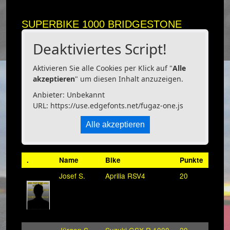
SUPERBIKE 1000 BRIDGESTONE
Deaktiviertes Script!
Aktivieren Sie alle Cookies per Klick auf "
Alle
akzeptieren
" um diesen Inhalt anzuzeigen.
Anbieter: Unbekannt
URL:
https://use.edgefonts.net/fugaz-one.js
Alle akzeptieren
.
Name
Bike
Punkte
Josef S.
Aprilia RSV4
20