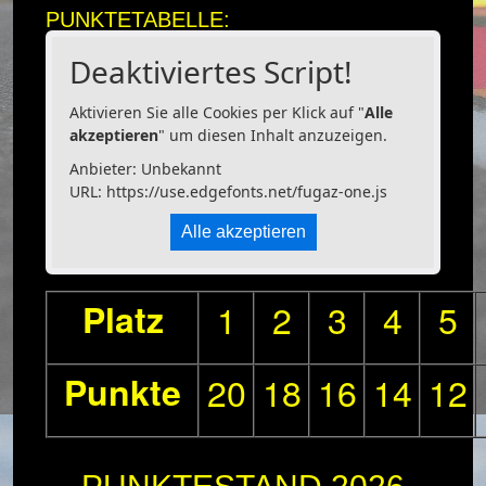
PUNKTETABELLE:
Deaktiviertes Script!
Aktivieren Sie alle Cookies per Klick auf "
Alle
akzeptieren
" um diesen Inhalt anzuzeigen.
Anbieter: Unbekannt
URL:
https://use.edgefonts.net/fugaz-one.js
Alle akzeptieren
Platz
1
2
3
4
5
Punkte
20
18
16
14
12