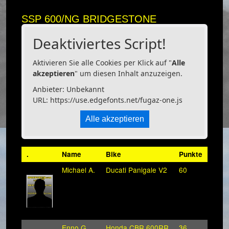
SSP 600/NG BRIDGESTONE
Deaktiviertes Script!
Aktivieren Sie alle Cookies per Klick auf "
Alle
akzeptieren
" um diesen Inhalt anzuzeigen.
Anbieter: Unbekannt
URL:
https://use.edgefonts.net/fugaz-one.js
Alle akzeptieren
.
Name
Bike
Punkte
Michael A.
Ducati Panigale V2
60
Enno G.
Honda CBR 600RR
36