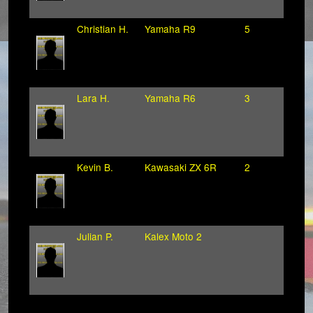
Christian H.
Yamaha R9
5
Lara H.
Yamaha R6
3
Kevin B.
Kawasaki ZX 6R
2
Julian P.
Kalex Moto 2