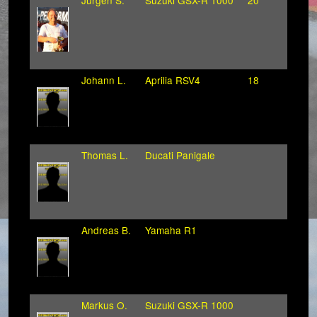
Jürgen S.
Suzuki GSX-R 1000
20
Johann L.
Aprilia RSV4
18
Thomas L.
Ducati Panigale
Andreas B.
Yamaha R1
Markus O.
Suzuki GSX-R 1000