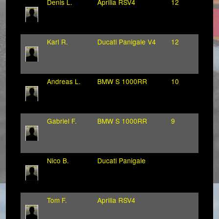
Denis L.
Aprilia RSV4
12
Karl R.
Ducati Panigale V4
12
Andreas L.
BMW S 1000RR
10
Gabriel F.
BMW S 1000RR
9
Nico B.
Ducati Panigale
Tom F.
Aprilia RSV4