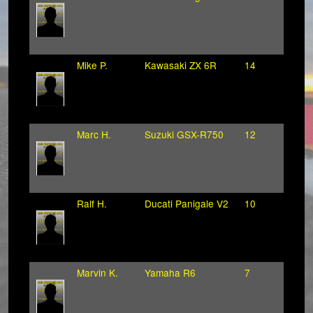
Mike P.
Kawasaki ZX 6R
14
Marc H.
Suzuki GSX-R750
12
Ralf H.
Ducati Panigale V2
10
Marvin K.
Yamaha R6
7