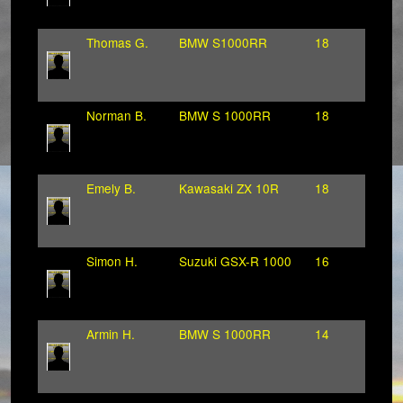
Thomas G.
BMW S1000RR
18
Norman B.
BMW S 1000RR
18
Emely B.
Kawasaki ZX 10R
18
Simon H.
Suzuki GSX-R 1000
16
Armin H.
BMW S 1000RR
14