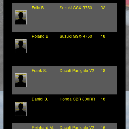
Felix B.
Suzuki GSX-R750
32
Roland B.
Suzuki GSX-R750
18
Frank S.
Ducati Panigale V2
18
Daniel B.
Honda CBR 600RR
18
Reinhard M.
Ducati Panigale V2
16