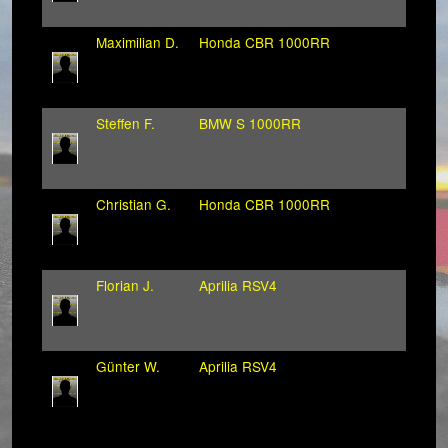
Maximilian D.
Honda CBR 1000RR
Steffen F.
BMW S 1000RR
Christian G.
Honda CBR 1000RR
Florian J.
Aprilia RSV4
Günter W.
Aprilia RSV4