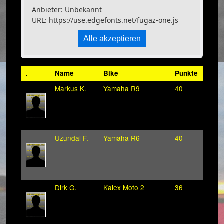
Anbieter: Unbekannt
URL:
https://use.edgefonts.net/fugaz-one.js
Alle akzeptieren
.
Name
Bike
Punkte
Markus K.
Yamaha R9
40
Uzundal F.
Yamaha R6
40
Dirk G.
Kalex Moto 2
36