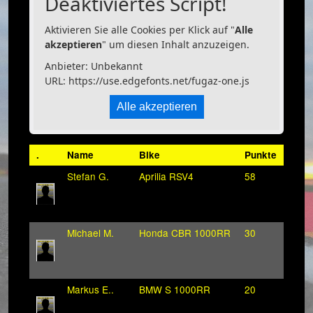
Deaktiviertes Script!
Aktivieren Sie alle Cookies per Klick auf "
Alle
akzeptieren
" um diesen Inhalt anzuzeigen.
Anbieter: Unbekannt
URL:
https://use.edgefonts.net/fugaz-one.js
Alle akzeptieren
.
Name
Bike
Punkte
Stefan G.
Aprilia RSV4
58
Michael M.
Honda CBR 1000RR
30
Markus E..
BMW S 1000RR
20