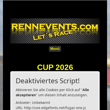
Menü
CUP 2026
Deaktiviertes Script!
Aktivieren Sie alle Cookies per Klick auf "
Alle
akzeptieren
" um diesen Inhalt anzuzeigen.
Anbieter: Unbekannt
URL:
http://use.edgefonts.net/fugaz-one.js