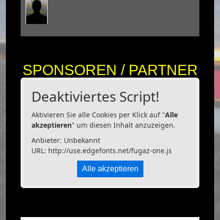
SPONSOREN / PARTNER
Deaktiviertes Script!
Aktivieren Sie alle Cookies per Klick auf "
Alle
akzeptieren
" um diesen Inhalt anzuzeigen.
Anbieter: Unbekannt
URL:
http://use.edgefonts.net/fugaz-one.js
Alle akzeptieren