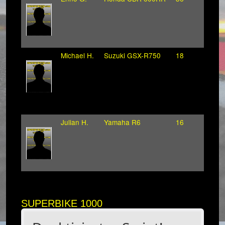
Michael H.
Suzuki GSX-R750
18
Julian H.
Yamaha R6
16
SUPERBIKE 1000