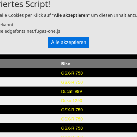
iertes Script!
alle Cookies per Klick auf "
Alle akzeptieren
" um diesen Inhalt anz
ekannt
se.edgefonts.net/fugaz-one.js
Alle akzeptieren
Bike
GSX-R 750
GSX-R 750
Ducati 999
Duke 1290
GSX-R 750
GSX-R 750
GSX-R 750