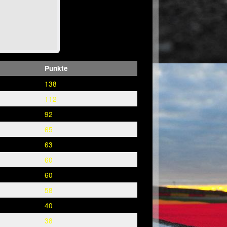
Punkte
138
112
92
65
63
60
60
58
40
38