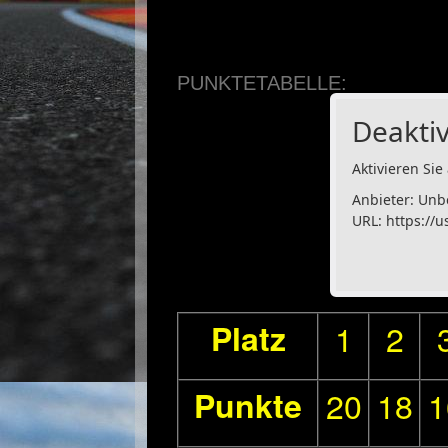
PUNKTETABELLE:
Deaktiv
Aktivieren Sie 
Anbieter: Unb
URL:
https://u
Platz
1
2
Punkte
20
18
1