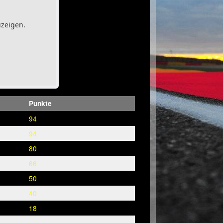
uzeigen.
Punkte
94
94
80
66
50
40
18