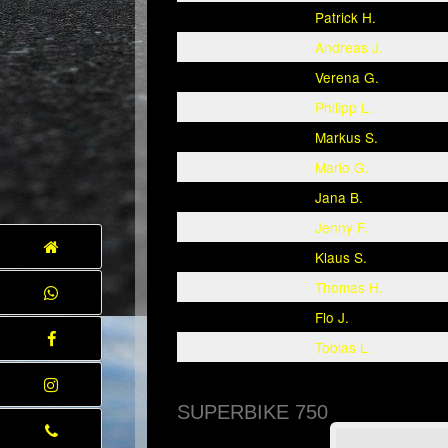
Patrick H.
Andreas J.
Verena G.
Philipp L.
Markus S.
Mario G.
Jana B.
Jenny F.
Klaus S.
Thomas H.
Flo J.
Tobias L.
SUPERBIKE 750