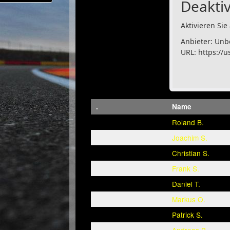
Deaktiv
Aktivieren Sie 
Anbieter: Unb
URL:
https://u
.
Name
Roland B.
Joachim S.
Christian S.
Frank S.
Daniel T.
Markus O.
Patrick S.