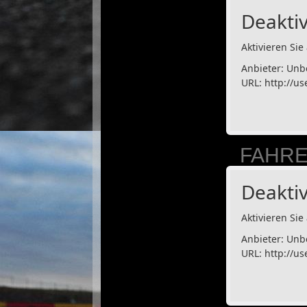
Deaktiv
Aktivieren Sie 
Anbieter: Unb
URL:
http://us
FAHRE
Deaktiv
Aktivieren Sie 
Anbieter: Unb
URL:
http://us