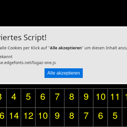
iertes Script!
alle Cookies per Klick auf "
Alle akzeptieren
" um diesen Inhalt anz
ekannt
se.edgefonts.net/fugaz-one.js
Alle akzeptieren
3
4
5
6
7
8
9
10
11
6
14
12
10
9
8
7
6
5