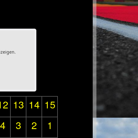
uzeigen.
12
13
14
15
4
3
2
1