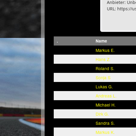
Anbieter: Unb
URL:
https://u
.
Name
Markus E.
Hans Z.
Roland S.
Sonja S
Lukas G.
Andreas L.
Michael H.
Dirk G.
Sandra S.
Markus K.