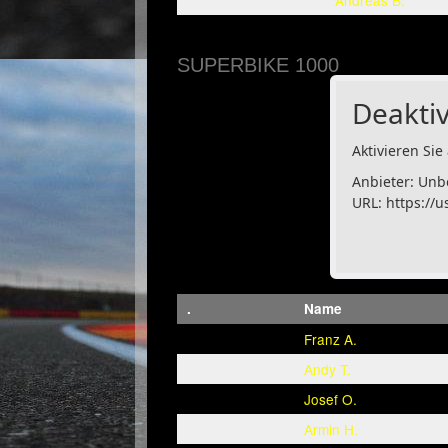
Andreas B.
SUPERBIKE 1000
Deaktiv
Aktivieren Sie 
Anbieter: Unb
URL:
https://u
.
Name
Franz A.
Andy T.
Josef O.
Armin H.