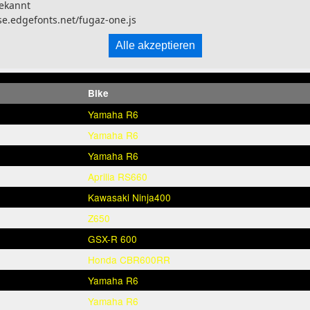
ekannt
se.edgefonts.net/fugaz-one.js
Alle akzeptieren
Bike
Yamaha R6
Yamaha R6
Yamaha R6
Aprilia RS660
Kawasaki Ninja400
Z650
GSX-R 600
Honda CBR600RR
Yamaha R6
Yamaha R6