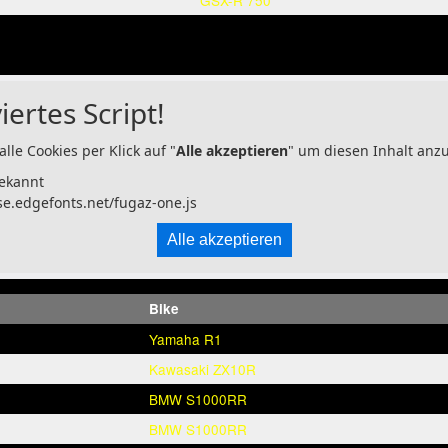
GSX-R 750
iertes Script!
alle Cookies per Klick auf "
Alle akzeptieren
" um diesen Inhalt anz
ekannt
se.edgefonts.net/fugaz-one.js
Alle akzeptieren
Bike
Yamaha R1
Kawasaki ZX10R
BMW S1000RR
BMW S1000RR