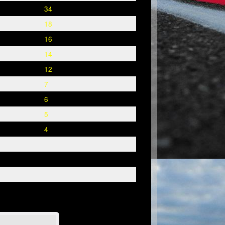
34
18
16
14
12
7
6
5
4