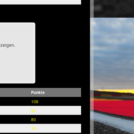
uzeigen.
Punkte
108
95
80
78