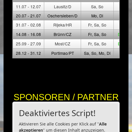
11.07 - 12.07
Lausitz/D
Sa, So
20.07 - 21.07
Oschersleben/D
Mo, Di
31.07 - 02.08
Rijeka/HR
Fr, Sa, So
14.08 - 16.08
Brünn/CZ
Fr, Sa, So
Downl
25.09 - 27.09
Most/CZ
Fr, Sa, So
Downl
28.12 - 31.12
Portimao/PT
Sa, So, Mo, Di
SPONSOREN / PARTNER
Deaktiviertes Script!
Aktivieren Sie alle Cookies per Klick auf "
Alle
akzeptieren
" um diesen Inhalt anzuzeigen.